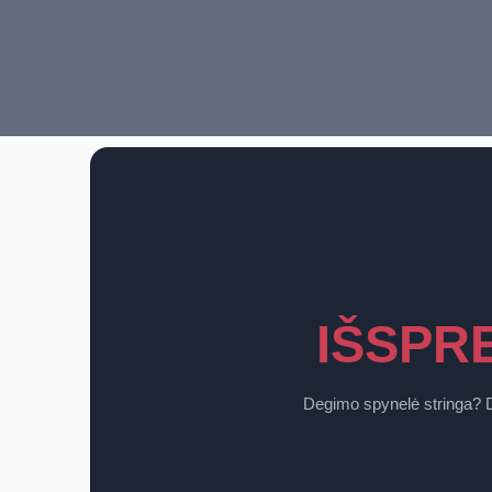
IŠSPR
Degimo spynelė stringa? D