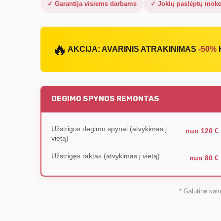
✓ Garantija visiems darbams
✓ Jokių paslėptų moke
🔥
AKCIJA: AVARINIS ATRAKINIMAS
-50%
DEGIMO SPYNOS REMONTAS
Užstrigus degimo spynai (atvykimas į
nuo 120 €
vietą)
Užstrigęs raktas (atvykimas į vietą)
nuo 80 €
* Galutinė kai