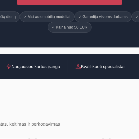
čią dieną
✓ Visi automobilių modeliai
✓ Garantija visiems darbams
✓ 
✓ Kaina nuo 50 EUR
Naujausios kartos įranga
Kvalifikuoti specialistai
as, keitimas ir perkodavimas