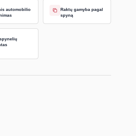
nis automobilio
Raktų gamyba pagal
inimas
spyną
 spynelių
tas