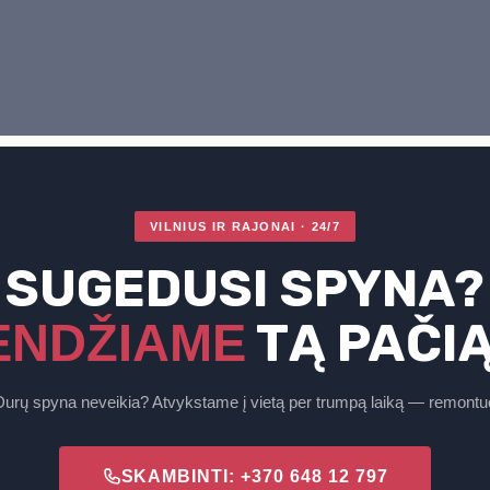
VILNIUS IR RAJONAI · 24/7
SUGEDUSI SPYNA?
TĄ PAČIĄ
ENDŽIAME
urų spyna neveikia? Atvykstame į vietą per trumpą laiką — remontuo
SKAMBINTI: +370 648 12 797