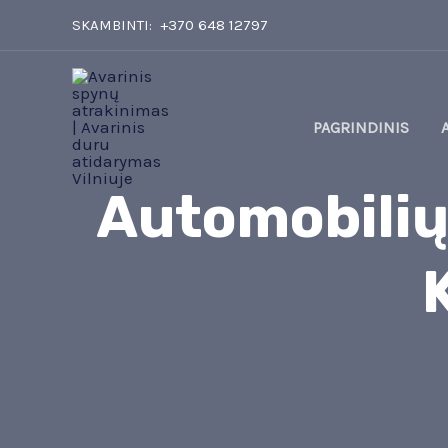
Pereiti
SKAMBINTI:
+370 648 12797
prie
turinio
PAGRINDINIS
Automobilių