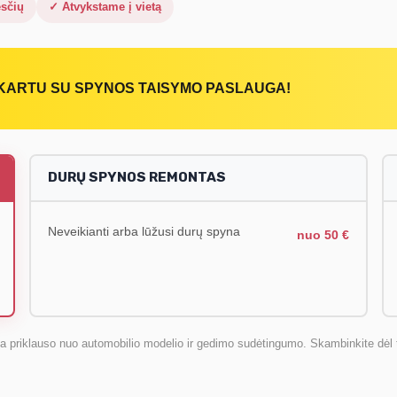
sčių
✓ Atvykstame į vietą
KARTU SU SPYNOS TAISYMO PASLAUGA!
DURŲ SPYNOS REMONTAS
Neveikianti arba lūžusi durų spyna
nuo 50 €
na priklauso nuo automobilio modelio ir gedimo sudėtingumo. Skambinkite dėl t