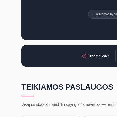
✓ Remontas tą pa
Dirbame 24/7
TEIKIAMOS PASLAUGOS
Visapusiškas automobilių spynų aptarnavimas — remont