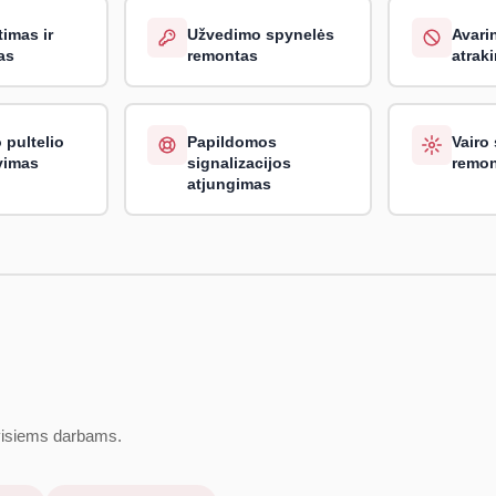
imas ir
Užvedimo spynelės
Avari
as
remontas
atrak
 pultelio
Papildomos
Vairo
vimas
signalizacijos
remon
atjungimas
 visiems darbams.