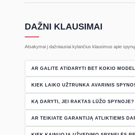
DAŽNI KLAUSIMAI
Atsakymai į dažniausiai kylančius klausimus apie spyn
AR GALITE ATIDARYTI BET KOKIO MODE
Taip — dirbame su visų pagrindinių gamintojų spynomis
KIEK LAIKO UŽTRUNKA AVARINIS SPYNO
Paprastai nuo kelių minučių iki kelių valandų — prikla
KĄ DARYTI, JEI RAKTAS LŪŽO SPYNOJE?
Nedelskite — susisiekite iš karto. Meistrai efektyviai p
AR TEIKIATE GARANTIJĄ ATLIKTIEMS D
Taip — visiems atliktiems darbams ir pakeistoms detal
KIEK KAINUOJA UŽVEDIMO SPYNELĖS R