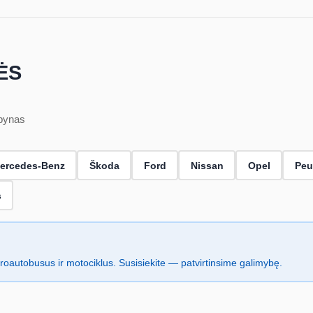
ĖS
spynas
ercedes-Benz
Škoda
Ford
Nissan
Opel
Peu
s
oautobusus ir motociklus. Susisiekite — patvirtinsime galimybę.