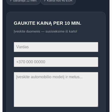
✓ Garantija 12 mėn.
✓ Kaina nuo 40 EUR
GAUKITE KAINĄ PER 10 MIN.
Įveskite duomenis — susisieksime iš karto!