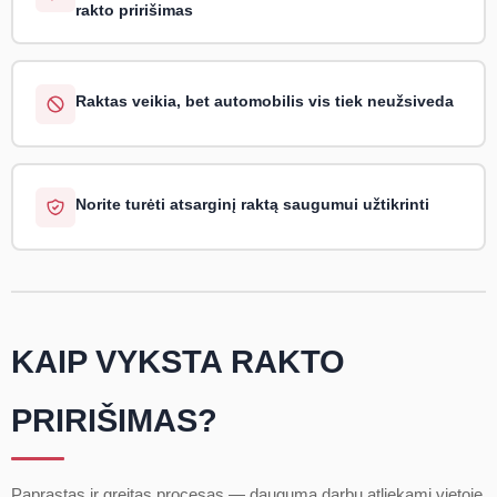
rakto pririšimas
Raktas veikia, bet automobilis vis tiek neužsiveda
Norite turėti atsarginį raktą saugumui užtikrinti
KAIP VYKSTA RAKTO
PRIRIŠIMAS?
Paprastas ir greitas procesas — dauguma darbų atliekami vietoje