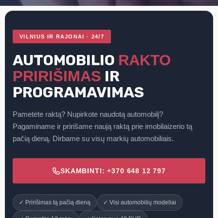
VILNIUS IR RAJONAI · 24/7
AUTOMOBILIO
RAKTO
IR
PRIRIŠIMAS
PROGRAMAVIMAS
Pametėte raktą? Nupirkote naudotą automobilį?
Pagaminame ir pririšame naują raktą prie imobilaizerio tą
pačią dieną. Dirbame su visų markių automobiliais.
SKAMBINTI: +370 648 12 797
✓ Pririšimas tą pačią dieną
✓ Visi automobilių modeliai