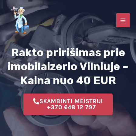
Pereiti
MAI
prie
ME
turinio
Rakto pririšimas prie
U
imobilaizerio Vilniuje –
KLIS
Kaina nuo 40 EUR
U
SKAMBINTI MEISTRUI
KLIS
+370 648 12 797