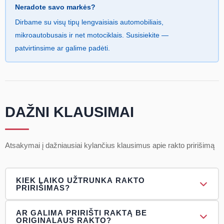
Neradote savo markės?
Dirbame su visų tipų lengvaisiais automobiliais,
mikroautobusais ir net motociklais. Susisiekite —
patvirtinsime ar galime padėti.
DAŽNI KLAUSIMAI
Atsakymai į dažniausiai kylančius klausimus apie rakto pririšimą
KIEK LAIKO UŽTRUNKA RAKTO
PRIRIŠIMAS?
Paprastai rakto pririšimas užtrunka 30–90 minučių,
AR GALIMA PRIRIŠTI RAKTĄ BE
ORIGINALAUS RAKTO?
priklausomai nuo automobilio markės ir sistemos