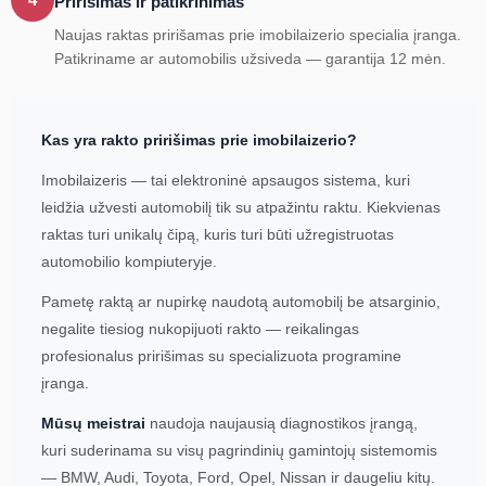
Pririšimas ir patikrinimas
Naujas raktas pririšamas prie imobilaizerio specialia įranga.
Patikriname ar automobilis užsiveda — garantija 12 mėn.
Kas yra rakto pririšimas prie imobilaizerio?
Imobilaizeris — tai elektroninė apsaugos sistema, kuri
leidžia užvesti automobilį tik su atpažintu raktu. Kiekvienas
raktas turi unikalų čipą, kuris turi būti užregistruotas
automobilio kompiuteryje.
Pametę raktą ar nupirkę naudotą automobilį be atsarginio,
negalite tiesiog nukopijuoti rakto — reikalingas
profesionalus pririšimas su specializuota programine
įranga.
Mūsų meistrai
naudoja naujausią diagnostikos įrangą,
kuri suderinama su visų pagrindinių gamintojų sistemomis
— BMW, Audi, Toyota, Ford, Opel, Nissan ir daugeliu kitų.