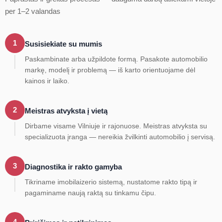
per 1–2 valandas
1
Susisiekiate su mumis
Paskambinate arba užpildote formą. Pasakote automobilio
markę, modelį ir problemą — iš karto orientuojame dėl
kainos ir laiko.
2
Meistras atvyksta į vietą
Dirbame visame Vilniuje ir rajonuose. Meistras atvyksta su
specializuota įranga — nereikia žvilkinti automobilio į servisą.
3
Diagnostika ir rakto gamyba
Tikriname imobilaizerio sistemą, nustatome rakto tipą ir
pagaminame naują raktą su tinkamu čipu.
4