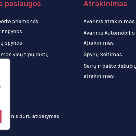
s paslaugos
Atrakinimas
porto priemonės
Avarinis atrakinimas
 ir spynos
Avarinis Automobilio
pų spynos
Atrakinimas
imas visų tipų raktų
Spynų keitimas
Seifų ir pašto dėžuči
atrakinimas
i
 Avarinis duru atidarymas