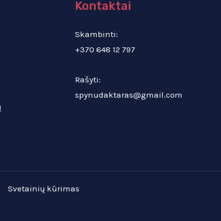
Kontaktai
Skambinti:
+370 648 12 797
Rašyti:
spynudaktaras@gmail.com
ų
Svetainių kūrimas