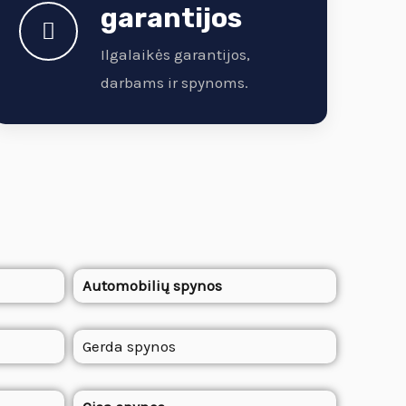
garantijos
Ilgalaikės garantijos,
darbams ir spynoms.
Automobilių spynos
Gerda spynos