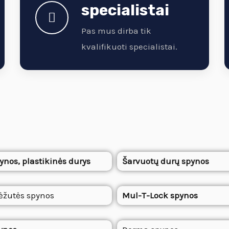
specialistai
Pas mus dirba tik
kvalifikuoti specialistai.
ynos, plastikinės durys
Šarvuotų durų spynos
ėžutės spynos
Mul-T-Lock spynos