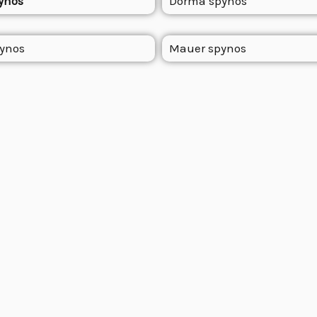
ynos
Dorma spynos
pynos
Mauer spynos