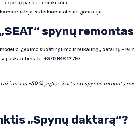
– be jokių paslėptų mokesčių.
kamas vietoje, suteikiama oficiali garantija.
 „SEAT“ spynų remontas 
modelio, gedimo sudėtingumo ir reikalingų detalių. Prel
iog paskambinkite:
+370 648 12 797
.
atrakinimas
–50 %
pigiau kartu su spynos remonto pa
inktis „Spynų daktarą“?