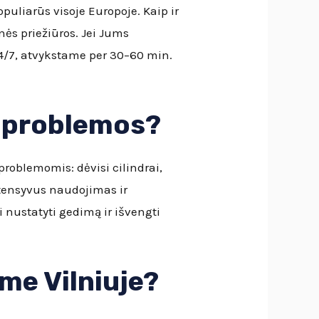
opuliarūs visoje Europoje. Kaip ir
ės priežiūros. Jei Jums
4/7, atvykstame per 30–60 min.
ų problemos?
roblemomis: dėvisi cilindrai,
tensyvus naudojimas ir
 nustatyti gedimą ir išvengti
me Vilniuje?