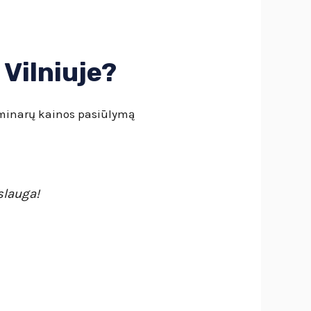
Vilniuje?
iminarų kainos pasiūlymą
slauga!