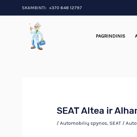
Pereiti
Post
SKAMBINTI:
+370 648 12797
prie
navigation
turinio
PAGRINDINIS
SEAT Altea ir Alha
/
Automobilių spynos
,
SEAT
/ Auto