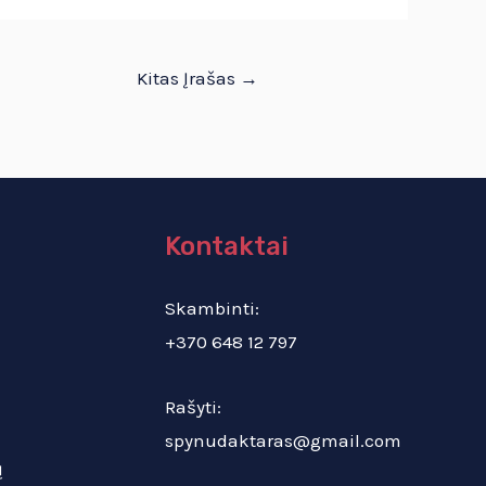
Kitas Įrašas
→
Kontaktai
Skambinti:
+370 648 12 797
Rašyti:
spynudaktaras@gmail.com
ų