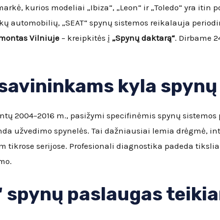
rkė, kurios modeliai „Ibiza“, „Leon“ ir „Toledo“ yra itin p
kų automobilių, „SEAT“ spynų sistemos reikalauja periodin
emontas Vilniuje
– kreipkitės į
„Spynų daktarą“
. Dirbame 2
 savininkams kyla spyn
tų 2004–2016 m., pasižymi specifinėmis spynų sistemos p
da užvedimo spynelės. Tai dažniausiai lemia drėgmė, in
ikrose serijose. Profesionali diagnostika padeda tiksliai
mo.
 spynų paslaugas teikia