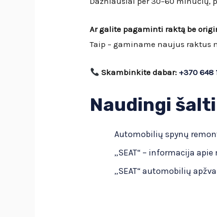
Dažniausiai per 30–60 minučių, p
Ar galite pagaminti raktą be orig
Taip – gaminame naujus raktus ne
Skambinkite dabar:
+370 648 
Naudingi šalti
Automobilių spynų remont
„SEAT“ – informacija apie
„SEAT“ automobilių apžva