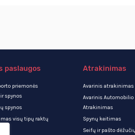
s paslaugos
Atrakinimas
porto priemonės
Avarinis atrakinimas
 ir spynos
Avarinis Automobilio
pų spynos
Atrakinimas
imas visų tipų raktų
Spynų keitimas
Seifų ir pašto dėžuči