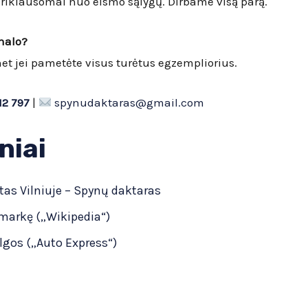
riklausomai nuo eismo sąlygų. Dirbame visą parą.
inalo?
t jei pametėte visus turėtus egzempliorius.
12 797
|
spynudaktaras@gmail.com
niai
as Vilniuje – Spynų daktaras
 markę („Wikipedia“)
lgos („Auto Express“)