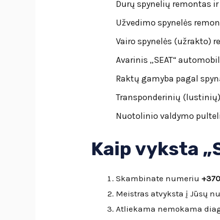
Durų spynelių remontas ir
Užvedimo spynelės remont
Vairo spynelės (užrakto) 
Avarinis „SEAT“ automobi
Raktų gamyba pagal spyną
Transponderinių (lustinių
Nuotolinio valdymo pulte
Kaip vyksta „
Skambinate numeriu
+370
Meistras atvyksta į Jūsų nu
Atliekama nemokama diagn