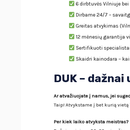
6 dirbtuvės Vilniuje be
Dirbame 24/7 – savaitga
Greitas atvykimas (Viln
12 mėnesių garantija v
Sertifikuoti specialista
Skaidri kainodara – ka
DUK – dažnai
Ar atvažiuojate į namus, jei sug
Taip! Atvykstame į bet kurią vietą 
Per kiek laiko atvyksta meistras?