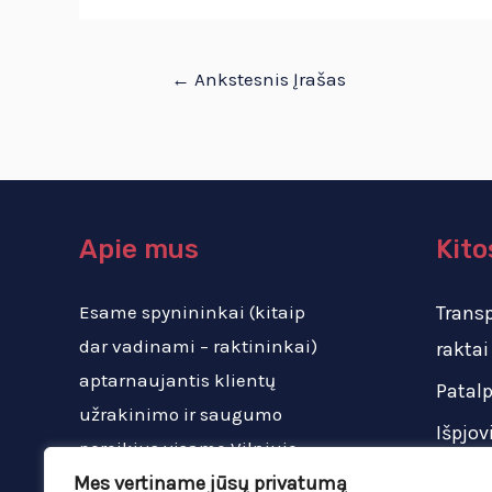
←
Ankstesnis Įrašas
Apie mus
Kito
Esame spynininkai (kitaip
Trans
dar vadinami – raktininkai)
raktai
aptarnaujantis klientų
Patal
užrakinimo ir saugumo
Išpjov
poreikius visame Vilniuje,
bei už jo ribų.
Mes vertiname jūsų privatumą