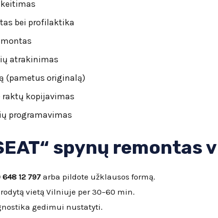
 keitimas
as bei profilaktika
remontas
lių atrakinimas
 (pametus originalą)
) raktų kopijavimas
lių programavimas
SEAT“ spynų remontas v
 648 12 797
arba pildote užklausos formą.
rodytą vietą Vilniuje per 30–60 min.
ostika gedimui nustatyti.