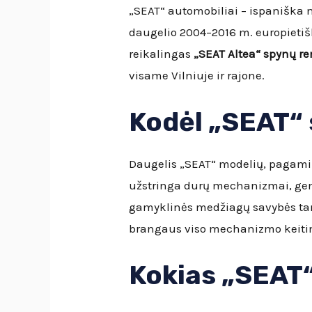
„SEAT“ automobiliai – ispaniška ma
daugelio 2004–2016 m. europietiš
reikalingas
„SEAT Altea“ spynų r
visame Vilniuje ir rajone.
Kodėl „SEAT“
Daugelis „SEAT“ modelių, pagamin
užstringa durų mechanizmai, gen
gamyklinės medžiagų savybės tam t
brangaus viso mechanizmo keiti
Kokias „SEAT“