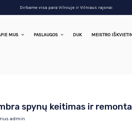
Dirbame visa para Vilniuje ir Vilniaus rajonai
APIE MUS
PASLAUGOS
DUK
MEISTRO IŠKVIETI
mbra spynų keitimas ir remontas
rius
admin