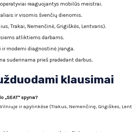
i operatyviai reaguojantys mobilūs meistrai.
liais ir visomis švenčių dienomis.
ius, Trakai, Nemenčinė, Grigiškės, Lentvaris).
isiems atliktiems darbams.
i ir moderni diagnostinė įranga.
ina suderinama prieš pradedant darbus.
 užduodami klausimai
edo „SEAT“ spyna?
Vilniuje ir apylinkėse (Trakus, Nemenčinę, Grigiškes, Lentva