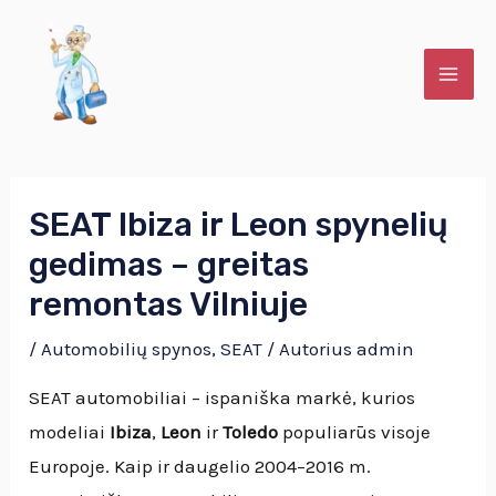
Pereiti
Post
MAI
prie
navigation
ME
turinio
U
SEAT Ibiza ir Leon spynelių
gedimas – greitas
KLIS
remontas Vilniuje
U
/
Automobilių spynos
,
SEAT
/ Autorius
admin
KLIS
SEAT automobiliai – ispaniška markė, kurios
modeliai
Ibiza
,
Leon
ir
Toledo
populiarūs visoje
Europoje. Kaip ir daugelio 2004–2016 m.