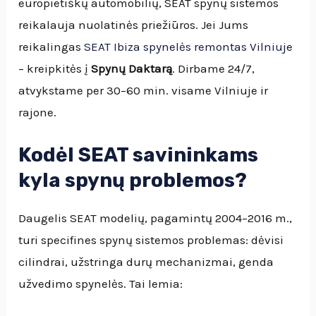
europietiškų automobilių, SEAT spynų sistemos
reikalauja nuolatinės priežiūros. Jei Jums
reikalingas
SEAT Ibiza spynelės remontas Vilniuje
– kreipkitės į
Spynų Daktarą
. Dirbame 24/7,
atvykstame per 30–60 min. visame Vilniuje ir
rajone.
Kodėl SEAT savininkams
kyla spynų problemos?
Daugelis SEAT modelių, pagamintų 2004–2016 m.,
turi specifines spynų sistemos problemas: dėvisi
cilindrai, užstringa durų mechanizmai, genda
užvedimo spynelės. Tai lemia: