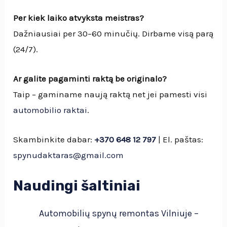
Per kiek laiko atvyksta meistras?
Dažniausiai per 30–60 minučių. Dirbame visą parą
(24/7).
Ar galite pagaminti raktą be originalo?
Taip – gaminame naują raktą net jei pamesti visi
automobilio raktai
.
Skambinkite dabar:
+370 648 12 797
| El. paštas:
spynudaktaras@gmail.com
Naudingi šaltiniai
Automobilių spynų remontas Vilniuje –