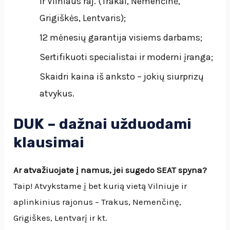
ir Vilniaus raj. (Trakai, Nemenčinė,
Grigiškės, Lentvaris);
12 mėnesių garantija visiems darbams;
Sertifikuoti specialistai ir moderni įranga;
Skaidri kaina iš anksto – jokių siurprizų
atvykus.
DUK – dažnai užduodami
klausimai
Ar atvažiuojate į namus, jei sugedo SEAT spyna?
Taip! Atvykstame į bet kurią vietą Vilniuje ir
aplinkinius rajonus – Trakus, Nemenčinę,
Grigiškes, Lentvarį ir kt.