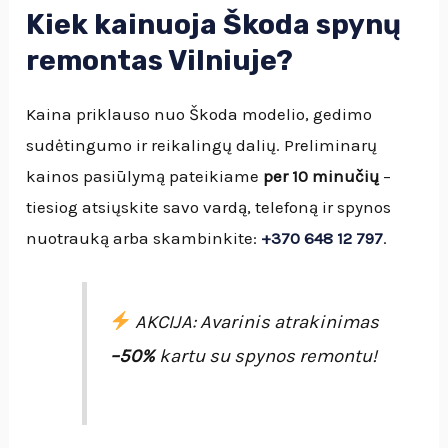
Kiek kainuoja Škoda spynų
remontas Vilniuje?
Kaina priklauso nuo Škoda modelio, gedimo
sudėtingumo ir reikalingų dalių. Preliminarų
kainos pasiūlymą pateikiame
per 10 minučių
–
tiesiog atsiųskite savo vardą, telefoną ir spynos
nuotrauką arba skambinkite:
+370 648 12 797
.
AKCIJA: Avarinis atrakinimas
–50%
kartu su spynos remontu!