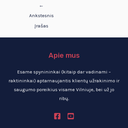
←
Ankstesnis
Įrašas
Apie mus
Esame spynininkai (kitaip dar vadinami –
raktininkai) aptarnaujantis klientų užrakinimo ir
saugumo poreikius visame Vilniuje, bei už jo
ribų.