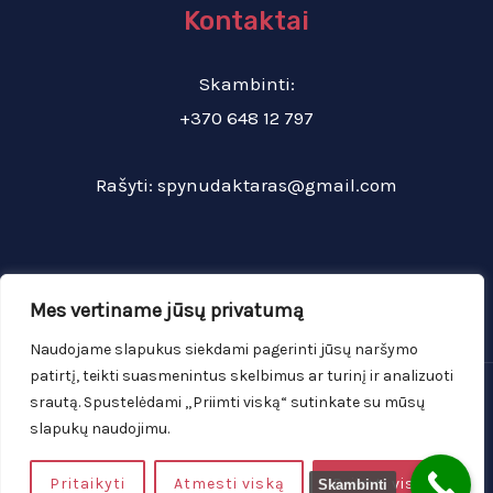
Kontaktai
Skambinti:
+370 648 12 797
Rašyti:
spynudaktaras@gmail.com
Mes vertiname jūsų privatumą
Naudojame slapukus siekdami pagerinti jūsų naršymo
patirtį, teikti suasmenintus skelbimus ar turinį ir analizuoti
Copyright © 2026 Avarinis spynų atrakinimas | Avarinis
srautą. Spustelėdami „Priimti viską“ sutinkate su mūsų
slapukų naudojimu.
duru atidarymas Vilniuje
Svetainių kūrimas
Pritaikyti
Atmesti viską
Priimti viską
Skambinti