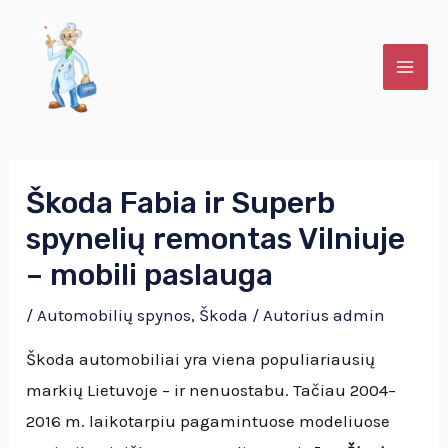
Pereiti
Post
MAI
prie
navigation
ME
turinio
U
Škoda Fabia ir Superb
spynelių remontas Vilniuje
KLIS
– mobili paslauga
U
/
Automobilių spynos
,
Škoda
/ Autorius
admin
KLIS
Škoda automobiliai yra viena populiariausių
markių Lietuvoje – ir nenuostabu. Tačiau 2004–
2016 m. laikotarpiu pagamintuose modeliuose