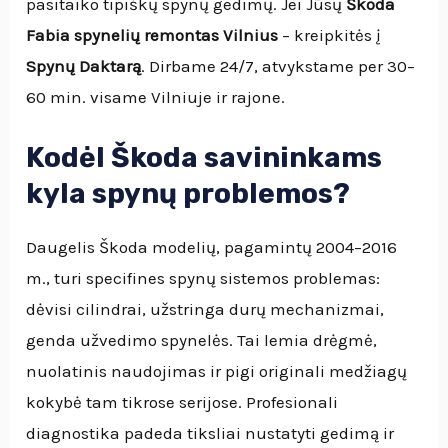
pasitaiko tipiškų spynų gedimų. Jei Jūsų
Škoda
Fabia spynelių remontas Vilnius
– kreipkitės į
Spynų Daktarą
. Dirbame 24/7, atvykstame per 30–
60 min. visame Vilniuje ir rajone.
Kodėl Škoda savininkams
kyla spynų problemos?
Daugelis Škoda modelių, pagamintų 2004–2016
m., turi specifines spynų sistemos problemas:
dėvisi cilindrai, užstringa durų mechanizmai,
genda užvedimo spynelės. Tai lemia drėgmė,
nuolatinis naudojimas ir pigi originali medžiagų
kokybė tam tikrose serijose. Profesionali
diagnostika padeda tiksliai nustatyti gedimą ir