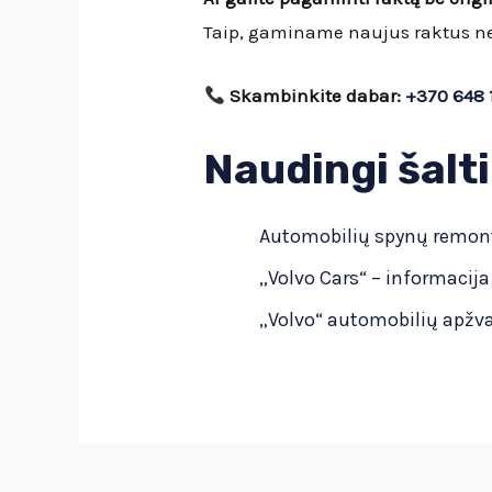
Taip, gaminame naujus raktus net 
Skambinkite dabar:
+370 648 
Naudingi šalti
Automobilių spynų remont
„Volvo Cars“ – informacij
„Volvo“ automobilių apžva