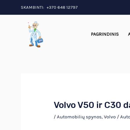
Pereiti
Post
SKAMBINTI:
+370 648 12797
prie
navigation
turinio
PAGRINDINIS
Volvo V50 ir C30 d
/
Automobilių spynos
,
Volvo
/ Auto