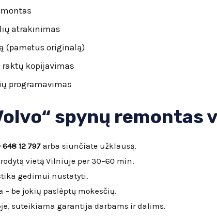
remontas
lių atrakinimas
 (pametus originalą)
) raktų kopijavimas
lių programavimas
Volvo“ spynų remontas v
 648 12 797
arba siunčiate užklausą.
rodytą vietą Vilniuje per 30–60 min.
tika gedimui nustatyti.
 – be jokių paslėptų mokesčių.
je, suteikiama garantija darbams ir dalims.