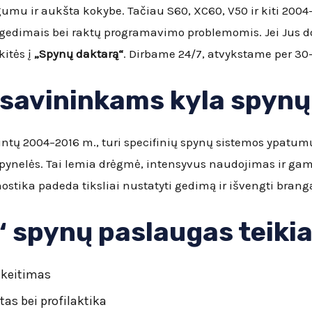
umu ir aukšta kokybe. Tačiau S60, XC60, V50 ir kiti 2004
gedimais bei raktų programavimo problemomis. Jei Jus
kitės į
„Spynų daktarą“
. Dirbame 24/7, atvykstame per 30–
 savininkams kyla spyn
tų 2004–2016 m., turi specifinių spynų sistemos ypatumų:
ynelės. Tai lemia drėgmė, intensyvus naudojimas ir ga
agnostika padeda tiksliai nustatyti gedimą ir išvengti br
“ spynų paslaugas teikia
 keitimas
as bei profilaktika