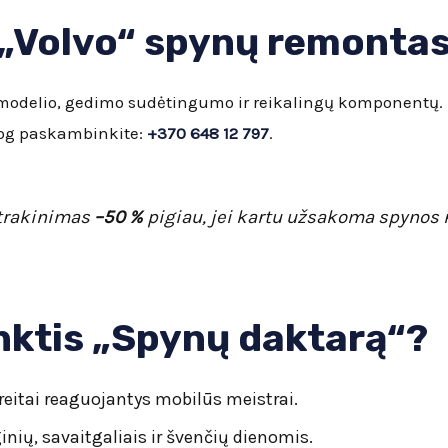
 „Volvo“ spynų remontas 
modelio, gedimo sudėtingumo ir reikalingų komponentų.
iog paskambinkite:
+370 648 12 797
.
atrakinimas
–50 %
pigiau, jei kartu užsakoma spynos
inktis „Spynų daktarą“?
greitai reaguojantys mobilūs meistrai.
inių, savaitgaliais ir švenčių dienomis.