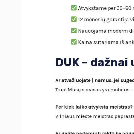
Atvykstame per 30–60 mi
12 mėnesių garantija v
Naudojama moderni diag
Kaina sutariama iš ank
DUK – dažnai
Ar atvažiuojate į namus, jei suge
Taip! Mūsų servisas yra mobilus – 
Per kiek laiko atvyksta meistras?
Vilniaus mieste meistras paprast
Ar galite pagaminti raktą be orig