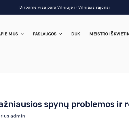
Dirbame visa para Vilniuje ir Vilniaus rajonai
APIE MUS
PASLAUGOS
DUK
MEISTRO IŠKVIETI
ažniausios spynų problemos ir 
rius
admin