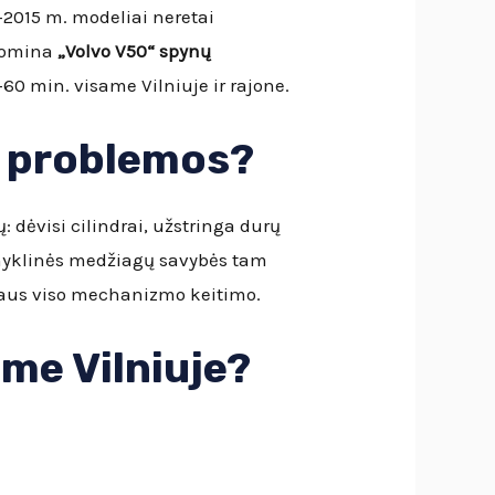
–2015 m. modeliai neretai
 domina
„Volvo V50“ spynų
60 min. visame Vilniuje ir rajone.
ų problemos?
 dėvisi cilindrai, užstringa durų
myklinės medžiagų savybės tam
angaus viso mechanizmo keitimo.
me Vilniuje?