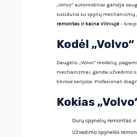
„Volvo“ automobiliai garsėja saug
susiduria su spynų mechanizmų 
remontas ir kaina Vilniuje
– kreip
Kodėl „Volvo“
Daugelis „Volvo“ modelių, pagamin
mechanizmai, genda užvedimo sp
tikrose serijose. Profesionali di
Kokias „Volvo
Durų spynelių remontas ir
Užvedimo spynelės remont