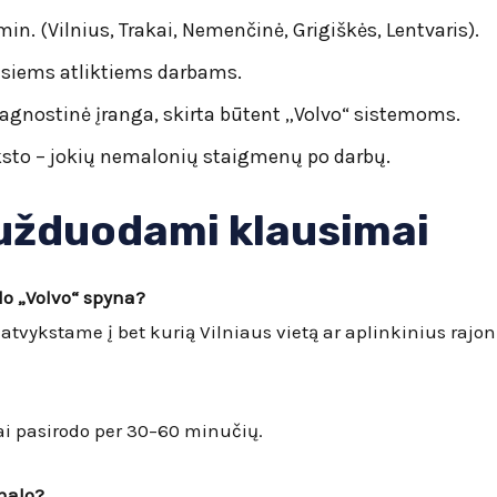
n. (Vilnius, Trakai, Nemenčinė, Grigiškės, Lentvaris).
isiems atliktiems darbams.
nostinė įranga, skirta būtent „Volvo“ sistemoms.
sto – jokių nemalonių staigmenų po darbų.
 užduodami klausimai
do „Volvo“ spyna?
atvykstame į bet kurią Vilniaus vietą ar aplinkinius rajon
ai pasirodo per 30–60 minučių.
inalo?