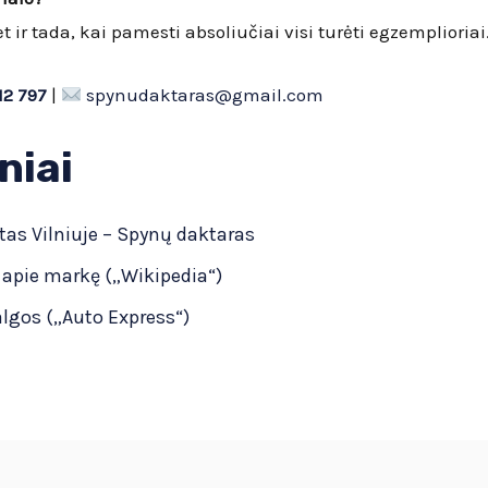
ir tada, kai pamesti absoliučiai visi turėti egzemplioriai
12 797
|
spynudaktaras@gmail.com
niai
as Vilniuje – Spynų daktaras
a apie markę („Wikipedia“)
lgos („Auto Express“)