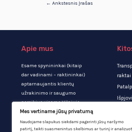
←
Ankstesnis Įrašas
Apie mus
Kito
Esame spynininkai (kitaip
Trans
dar vadinami – raktininkai)
raktai
aptarnaujantis klientų
Patal
užrakinimo ir saugumo
Išpjov
poreikius visame Vilniuje,
bei už jo ribų.
Mes vertiname jūsų privatumą
Naudojame slapukus siekdami pagerinti jūsų naršymo
patirtį, teikti suasmenintus skelbimus ar turinį ir analizuot