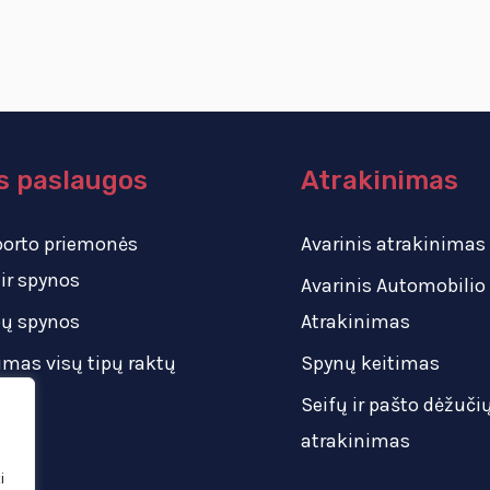
s paslaugos
Atrakinimas
porto priemonės
Avarinis atrakinimas
 ir spynos
Avarinis Automobilio
pų spynos
Atrakinimas
imas visų tipų raktų
Spynų keitimas
Seifų ir pašto dėžuči
atrakinimas
i