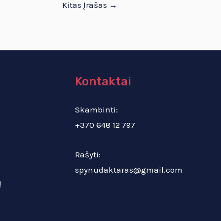
Kitas Įrašas
→
Kontaktai
Skambinti:
+370 648 12 797
Rašyti:
spynudaktaras@gmail.com
ų