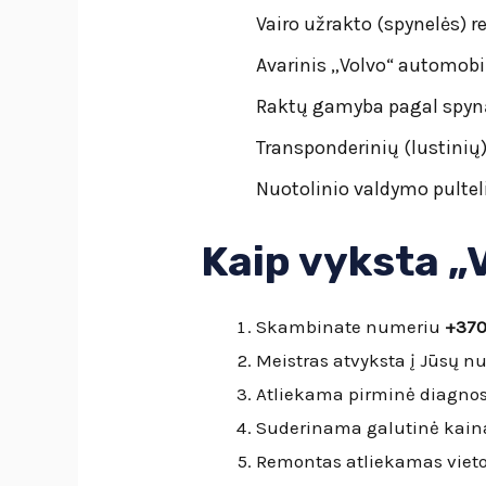
Vairo užrakto (spynelės) 
Avarinis „Volvo“ automobi
Raktų gamyba pagal spyną
Transponderinių (lustinių
Nuotolinio valdymo pulte
Kaip vyksta „
Skambinate numeriu
+370
Meistras atvyksta į Jūsų nu
Atliekama pirminė diagnos
Suderinama galutinė kaina
Remontas atliekamas vieto