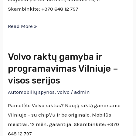
Vilniuje
Skambinkite: +370 648 12 797
Read More »
Volvo raktų gamyba ir
Volvo
raktų
programavimas Vilniuje –
gamyba
visos serijos
ir
Automobilių spynos
,
Volvo
/
admin
programavimas
Vilniuje
Pametėte Volvo raktus? Naują raktą gaminame
–
Vilniuje – su chip\’u ir be originalo. Mobilūs
visos
meistrai, 12 mėn. garantija. Skambinkite: +370
serijos
648 12 797