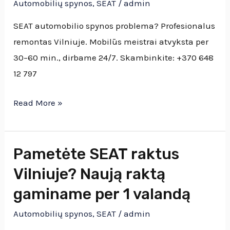
Automobilių spynos
,
SEAT
/
admin
spynų
keitimas
SEAT automobilio spynos problema? Profesionalus
ir
remontas Vilniuje. Mobilūs meistrai atvyksta per
remontas
30–60 min., dirbame 24/7. Skambinkite: +370 648
Vilniuje
12 797
Read More »
Pametėte SEAT raktus
Pametėte
SEAT
Vilniuje? Naują raktą
raktus
gaminame per 1 valandą
Vilniuje?
Automobilių spynos
,
SEAT
/
admin
Naują