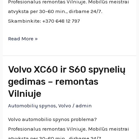
Profesionalus remontas Vilniuje. Mobilūs meistrai
XC60,
atvyksta per 30–60 min., dirbame 24/7.
V50,
Skambinkite: +370 648 12 797
XC90
Read More »
Volvo XC60 ir S60 spynelių
Volvo
XC60
gedimas – remontas
ir
Vilniuje
S60
Automobilių spynos
,
Volvo
/
admin
spynelių
gedimas
Volvo automobilio spynos problema?
–
Profesionalus remontas Vilniuje. Mobilūs meistrai
remontas
atvyksta per 30–60 min., dirbame 24/7.