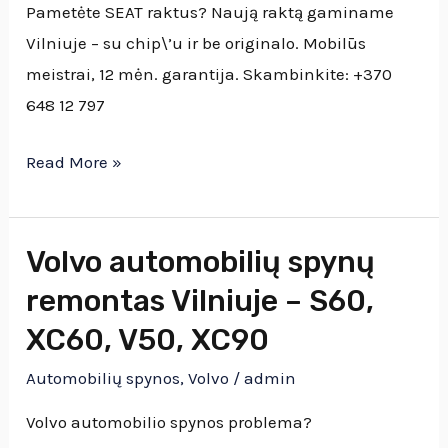
raktą
Pametėte SEAT raktus? Naują raktą gaminame
gaminame
Vilniuje – su chip\’u ir be originalo. Mobilūs
per
meistrai, 12 mėn. garantija. Skambinkite: +370
1
648 12 797
valandą
Read More »
Volvo automobilių spynų
Volvo
automobilių
remontas Vilniuje – S60,
spynų
XC60, V50, XC90
remontas
Automobilių spynos
,
Volvo
/
admin
Vilniuje
–
Volvo automobilio spynos problema?
S60,