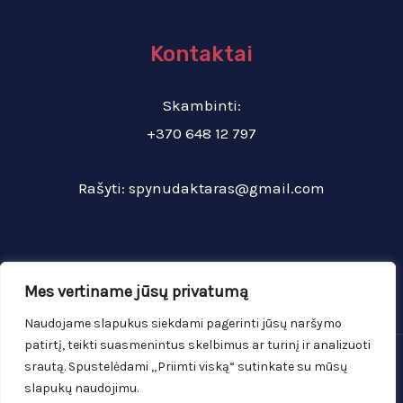
Kontaktai
Skambinti:
+370 648 12 797
Rašyti:
spynudaktaras@gmail.com
Mes vertiname jūsų privatumą
Naudojame slapukus siekdami pagerinti jūsų naršymo
patirtį, teikti suasmenintus skelbimus ar turinį ir analizuoti
Copyright © 2026 Avarinis spynų atrakinimas | Avarinis
srautą. Spustelėdami „Priimti viską“ sutinkate su mūsų
slapukų naudojimu.
duru atidarymas Vilniuje