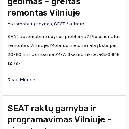
gedimas – greitas
ir
remontas Vilniuje
Leon
Automobilių spynos
,
SEAT
/
admin
spynelių
gedimas
SEAT automobilio spynos problema? Profesionalus
–
remontas Vilniuje. Mobilūs meistrai atvyksta per
greitas
30–60 min., dirbame 24/7. Skambinkite: +370 648
remontas
12 797
Vilniuje
Read More »
SEAT raktų gamyba ir
SEAT
raktų
programavimas Vilniuje –
gamyba