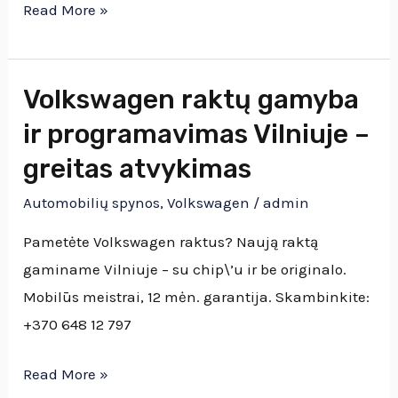
Read More »
Volkswagen raktų gamyba
Volkswagen
raktų
ir programavimas Vilniuje –
gamyba
greitas atvykimas
ir
Automobilių spynos
,
Volkswagen
/
admin
programavimas
Vilniuje
Pametėte Volkswagen raktus? Naują raktą
–
gaminame Vilniuje – su chip\’u ir be originalo.
greitas
Mobilūs meistrai, 12 mėn. garantija. Skambinkite:
atvykimas
+370 648 12 797
Read More »