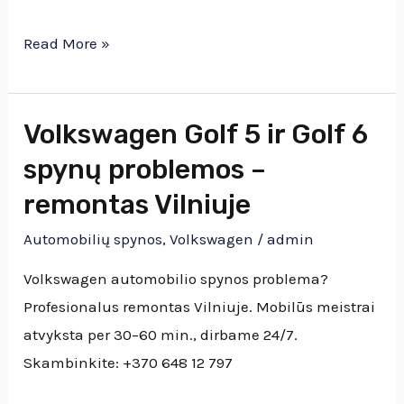
Read More »
Volkswagen Golf 5 ir Golf 6
Volkswagen
Golf
spynų problemos –
5
remontas Vilniuje
ir
Automobilių spynos
,
Volkswagen
/
admin
Golf
6
Volkswagen automobilio spynos problema?
spynų
Profesionalus remontas Vilniuje. Mobilūs meistrai
problemos
atvyksta per 30–60 min., dirbame 24/7.
–
Skambinkite: +370 648 12 797
remontas