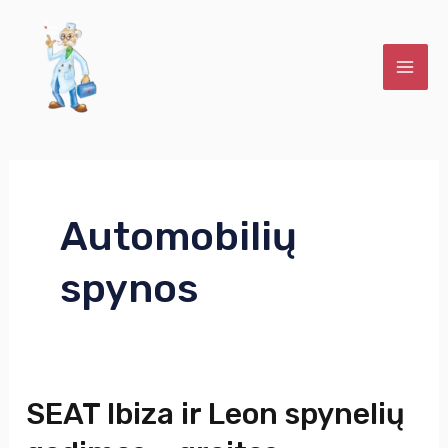
Pereiti
Post
MAI
prie
pagination
ME
turinio
U
Automobilių
KLIS
spynos
U
KLIS
SEAT Ibiza ir Leon spynelių
SEAT
Ibiza