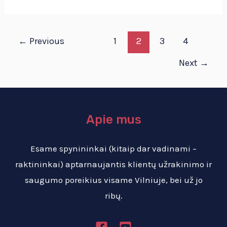
←
Previous
1
2
3
4
Next
→
Apie mus
Esame spynininkai (kitaip dar vadinami –
raktininkai) aptarnaujantis klientų užrakinimo ir
saugumo poreikius visame Vilniuje, bei už jo
ribų.