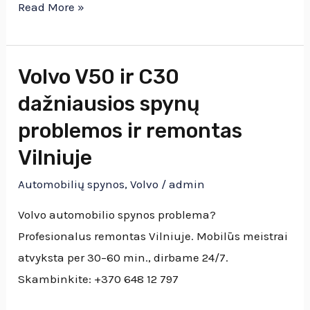
Vilniuje
Read More »
Volvo V50 ir C30
Volvo
V50
dažniausios spynų
ir
problemos ir remontas
C30
Vilniuje
dažniausios
spynų
Automobilių spynos
,
Volvo
/
admin
problemos
Volvo automobilio spynos problema?
ir
Profesionalus remontas Vilniuje. Mobilūs meistrai
remontas
atvyksta per 30–60 min., dirbame 24/7.
Vilniuje
Skambinkite: +370 648 12 797