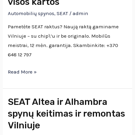
visos kartos
ir
Automobilių spynos
,
SEAT
/
admin
programavimas
Vilniuje
Pametėte SEAT raktus? Naują raktą gaminame
–
Vilniuje – su chip\’u ir be originalo. Mobilūs
visos
meistrai, 12 mėn. garantija. Skambinkite: +370
kartos
648 12 797
Read More »
SEAT Altea ir Alhambra
SEAT
Altea
spynų keitimas ir remontas
ir
Vilniuje
Alhambra